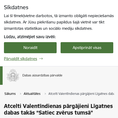
Pāriet uz lapas saturu
Sīkdatnes
Spied
lai meklētu
Enter
Lai šī tīmekļvietne darbotos, tā izmanto obligāti nepieciešamās
sīkdatnes. Ar Jūsu piekrišanu papildus šajā vietnē var tikt
izmantotas statistikas un sociālo mediju sīkdatnes.
Lūdzu, atzīmējiet savu izvēli:
Noraidīt
Apstiprināt visas
Pārvaldīt sīkdatnes
Sākums
Aktualitātes
Atcelti Valentīndienas pārgājieni Līgatnes dabas
Atcelti Valentīndienas pārgājieni Līgatnes
dabas takās “Satiec zvērus tumsā”