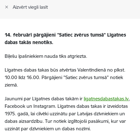
Aizvērt viegli lasīt
14. februārī pārgājieni "Satiec zvērus tumsā" Līgatnes
dabas takās nenotiks.
Biļešu īpašniekiem nauda tiks atgriezta.
Līgatnes dabas takas būs atvērtas Valentīndienā no plkst.
10.00 līdz 16.00. Pārgājieni "Satiec zvērus tumsā" notiek
ziemā.
Jaunumi par Līgatnes dabas takām ir
ligatnesdabastakas.lv
,
Facebook un Instagram. Līgatnes dabas takas ir izveidotas
1975. gadā, lai cilvēki uzzinātu par Latvijas dzīvniekiem un
dabas aizsardzību. Tur notiek izglītojoši pasākumi, kur var
uzzināt par dzīvniekiem un dabas nozīmi.