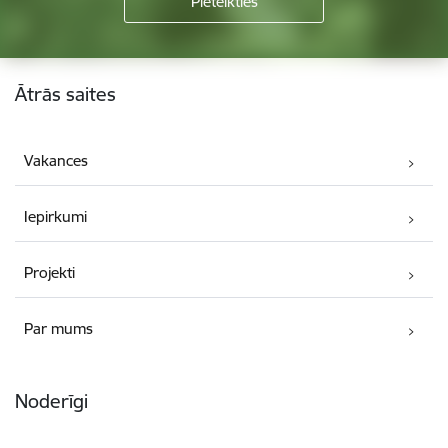
Kājene
Ātrās saites
Vakances
Iepirkumi
Projekti
Par mums
Noderīgi