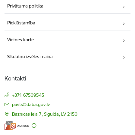
Privātuma politika
Piekļūstamība
Vietnes karte
Sīkdatņu izvēles maiņa
Kontakti
+371 67509545
E-pasts:
pasts@daba.gov.lv
Baznīcas iela 7, Sigulda, LV 2150