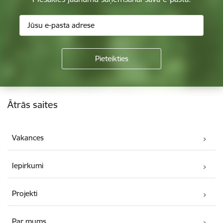
Kājene
Ātrās saites
Vakances
Iepirkumi
Projekti
Par mums