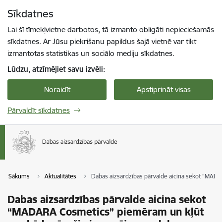
Pāriet uz lapas saturu
Sīkdatnes
Spied
lai meklētu
Enter
Lai šī tīmekļvietne darbotos, tā izmanto obligāti nepieciešamās
sīkdatnes. Ar Jūsu piekrišanu papildus šajā vietnē var tikt
izmantotas statistikas un sociālo mediju sīkdatnes.
Lūdzu, atzīmējiet savu izvēli:
Noraidīt
Apstiprināt visas
Pārvaldīt sīkdatnes
Sākums
Aktualitātes
Dabas aizsardzības pārvalde aicina sekot “MADA
Dabas aizsardzības pārvalde aicina sekot
“MADARA Cosmetics” piemēram un kļūt