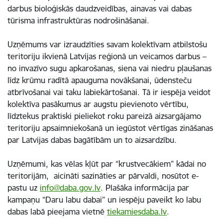
darbus bioloģiskās daudzveidības, ainavas vai dabas
tūrisma infrastruktūras nodrošināšanai.
Uzņēmums var izraudzīties savam kolektīvam atbilstošu
teritoriju ikvienā Latvijas reģionā un veicamos darbus –
no invazīvo sugu apkarošanas, siena vai niedru pļaušanas
līdz krūmu radītā apauguma novākšanai, ūdensteču
atbrīvošanai vai taku labiekārtošanai. Tā ir iespēja veidot
kolektīva pasākumus ar augstu pievienoto vērtību,
līdztekus praktiski pieliekot roku pareizā aizsargājamo
teritoriju apsaimniekošanā un iegūstot vērtīgas zināšanas
par Latvijas dabas bagātībām un to aizsardzību.
Uzņēmumi, kas vēlas kļūt par “krustvecākiem” kādai no
teritorijām, aicināti sazināties ar pārvaldi, nosūtot e-
pastu uz
info@daba.gov.lv
. Plašāka informācija par
kampaņu “Daru labu dabai” un iespēju paveikt ko labu
dabas labā pieejama vietnē
tiekamiesdaba.lv
.