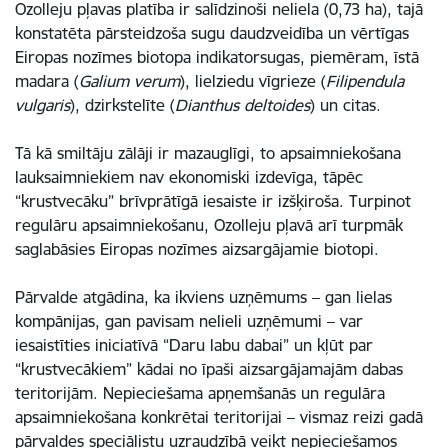
Ozolleju pļavas platība ir salīdzinoši neliela (0,73 ha), tajā
konstatēta pārsteidzoša sugu daudzveidība un vērtīgas
Eiropas nozīmes biotopa indikatorsugas, piemēram, īstā
madara (
Galium verum
), lielziedu vīgrieze (
Filipendula
vulgaris
), dzirkstelīte (
Dianthus deltoides
) un citas.
Tā kā smiltāju zālāji ir mazauglīgi, to apsaimniekošana
lauksaimniekiem nav ekonomiski izdevīga, tāpēc
“krustvecāku” brīvprātīgā iesaiste ir izšķiroša. Turpinot
regulāru apsaimniekošanu, Ozolleju pļavā arī turpmāk
saglabāsies Eiropas nozīmes aizsargājamie biotopi.
Pārvalde atgādina, ka ikviens uzņēmums – gan lielas
kompānijas, gan pavisam nelieli uzņēmumi – var
iesaistīties iniciatīvā “Daru labu dabai” un kļūt par
“krustvecākiem” kādai no īpaši aizsargājamajām dabas
teritorijām. Nepieciešama apņemšanās un regulāra
apsaimniekošana konkrētai teritorijai – vismaz reizi gadā
pārvaldes speciālistu uzraudzībā veikt nepieciešamos