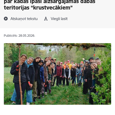
par kādas īpaši aizsargājamas dabas
teritorijas “krustvecākiem”
Atskaņot tekstu
Viegli lasīt
Publicēts: 28.05.2026.