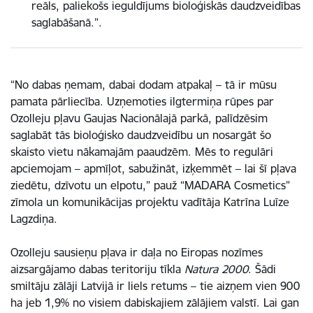
reāls, paliekošs ieguldījums bioloģiskās daudzveidības
saglabāšanā.”.
“No dabas ņemam, dabai dodam atpakaļ – tā ir mūsu
pamata pārliecība. Uzņemoties ilgtermiņa rūpes par
Ozolleju pļavu Gaujas Nacionālajā parkā, palīdzēsim
saglabāt tās bioloģisko daudzveidību un nosargāt šo
skaisto vietu nākamajām paaudzēm. Mēs to regulāri
apciemojam – apmīļot, sabužināt, izķemmēt – lai šī pļava
ziedētu, dzīvotu un elpotu,” pauž “MADARA Cosmetics”
zīmola un komunikācijas projektu vadītāja
Katrīna Luīze
Lagzdiņa.
Ozolleju sausieņu pļava ir daļa no Eiropas nozīmes
aizsargājamo dabas teritoriju tīkla
Natura 2000
. Šādi
smiltāju zālāji Latvijā ir liels retums – tie aizņem vien 900
ha jeb 1,9% no visiem dabiskajiem zālājiem valstī. Lai gan