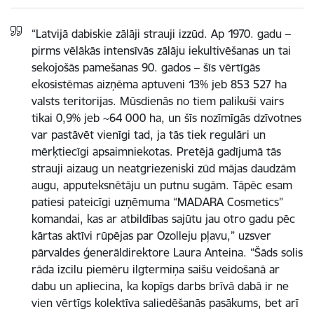
“Latvijā dabiskie zālāji strauji izzūd. Ap 1970. gadu –
pirms vēlākās intensīvās zālāju iekultivēšanas un tai
sekojošās pamešanas 90. gados – šīs vērtīgās
ekosistēmas aizņēma aptuveni 13% jeb 853 527 ha
valsts teritorijas. Mūsdienās no tiem palikuši vairs
tikai 0,9% jeb ~64 000 ha, un šīs nozīmīgās dzīvotnes
var pastāvēt vienīgi tad, ja tās tiek regulāri un
mērķtiecīgi apsaimniekotas. Pretējā gadījumā tās
strauji aizaug un neatgriezeniski zūd mājas daudzām
augu, apputeksnētāju un putnu sugām. Tāpēc esam
patiesi pateicīgi uzņēmuma “MADARA Cosmetics”
komandai, kas ar atbildības sajūtu jau otro gadu pēc
kārtas aktīvi rūpējas par Ozolleju pļavu,” uzsver
pārvaldes ģenerāldirektore Laura Anteina. “Šāds solis
rāda izcilu piemēru ilgtermiņa saišu veidošanā ar
dabu un apliecina, ka kopīgs darbs brīvā dabā ir ne
vien vērtīgs kolektīva saliedēšanās pasākums, bet arī