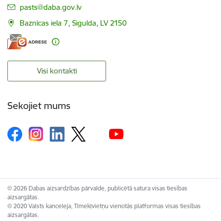
E-pasts:
pasts@daba.gov.lv
Baznīcas iela 7, Sigulda, LV 2150
Visi kontakti
Sekojiet mums
© 2026 Dabas aizsardzības pārvalde, publicētā satura visas tiesības
aizsargātas.
© 2020 Valsts kanceleja, Tīmekļvietņu vienotās platformas visas tiesības
aizsargātas.