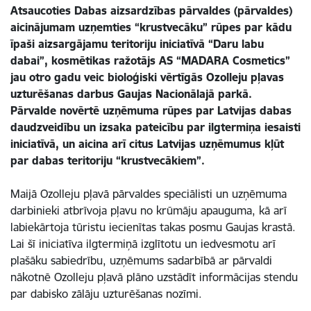
Atsaucoties Dabas aizsardzības pārvaldes (pārvaldes)
aicinājumam uzņemties “krustvecāku” rūpes par kādu
īpaši aizsargājamu teritoriju iniciatīvā “Daru labu
dabai”, kosmētikas ražotājs AS “MADARA Cosmetics”
jau otro gadu veic bioloģiski vērtīgās Ozolleju pļavas
uzturēšanas darbus Gaujas Nacionālajā parkā.
Pārvalde novērtē uzņēmuma rūpes par Latvijas dabas
daudzveidību un izsaka pateicību par ilgtermiņa iesaisti
iniciatīvā, un aicina arī citus Latvijas uzņēmumus kļūt
par dabas teritoriju “krustvecākiem”.
Maijā Ozolleju pļavā pārvaldes speciālisti un uzņēmuma
darbinieki atbrīvoja pļavu no krūmāju apauguma, kā arī
labiekārtoja tūristu iecienītas takas posmu Gaujas krastā.
Lai šī iniciatīva ilgtermiņā izglītotu un iedvesmotu arī
plašāku sabiedrību, uzņēmums sadarbībā ar pārvaldi
nākotnē Ozolleju pļavā plāno uzstādīt informācijas stendu
par dabisko zālāju uzturēšanas nozīmi.