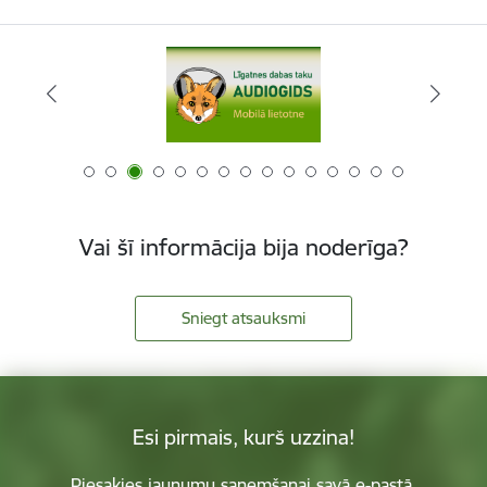
Vai šī informācija bija noderīga?
Sniegt atsauksmi
Esi pirmais, kurš uzzina!
Piesakies jaunumu saņemšanai savā e-pastā.