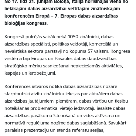
No 17. līdz 21. jūnijam Boloņā, Itālijā norisinājās viena no
lielākajām dabas aizsardzībai veltītajām zinātniskajām
konferencēm Eiropā – 7. Eiropas dabas aizsardzības
bioloģijas kongress.
Kongresā pulcējās vairāk nekā 1050 zinātnieki, dabas
aizsardzības speciālisti, politikas veidotāji, komerciālā un
nevalstiskā sektora pārstāvji no kopumā 57 valstīm. Kongresa
virstēma bija Eiropas un Pasaules dabas daudzveidības
stratēģisko mērķu sasniegšanai nepieciešamās aktivitātes,
iespējas un ierobežojumi.
Konferences ietvaros notika dabas aizsardzības nozarē
starptautiski atzītu zinātnieku lekcijas par aktuāliem dabas
aizardzības jautājumiem, piemēram, dabas vērtību un tiesību
noteikšanas problemātika, vietējo iedzīvotāju iesaiste dabas
aizsardzības pasākumu īstenošanā un vides aktīvisma un
normatīvā regulējuma nozīme dabas saglabāšanā. Savukārt
paralēlās prezentāciju un stenda referātu sesijās,