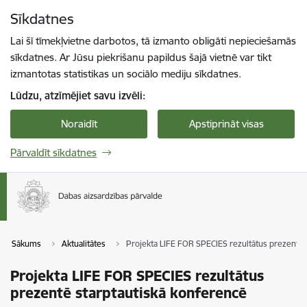
Pāriet uz lapas saturu
Sīkdatnes
Spied
lai meklētu
Enter
Lai šī tīmekļvietne darbotos, tā izmanto obligāti nepieciešamās
sīkdatnes. Ar Jūsu piekrišanu papildus šajā vietnē var tikt
izmantotas statistikas un sociālo mediju sīkdatnes.
Lūdzu, atzīmējiet savu izvēli:
Noraidīt
Apstiprināt visas
Pārvaldīt sīkdatnes
Sākums
Aktualitātes
Projekta LIFE FOR SPECIES rezultātus prezentē 
Projekta LIFE FOR SPECIES rezultātus
prezentē starptautiskā konferencē