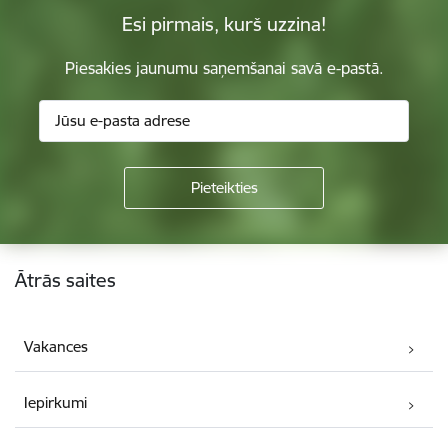
Esi pirmais, kurš uzzina!
Piesakies jaunumu saņemšanai savā e-pastā.
Kājene
Ātrās saites
Vakances
Iepirkumi