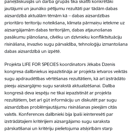
paneļdiskusijās un darba grupās tika skatīti konkrētāki
jautājumi un jaunāko pētījumu rezultāti par tādām dabas
aizsardzībā aktuālām tēmām kā – dabas aizsardzības
prioritāro teritoriju noteikšana, klimata pārmaiņu ietekme uz
aizsargājamām dabas teritorijām, dabas atjaunošanas
pasākumu plānošana, cilvēku un dzīvnieku konfliktsituāciju
risināšana, invazīvo sugu pārvaldība, tehnoloģiju izmantošana
dabas aizsardzībā un izpētē.
Projekta LIFE FOR SPECIES koordinators Jēkabs Dzenis
kongresa dalībniekus iepazīstināja ar projekta ietvaros veiktās
sugu apdraudētības vērtēšanas rezultātiem, kā arī izstrādāto
pieeju aizsargājmo sugu sarakstā aktualizēšanai. Dalība
kongresā deva iespēju ne tikai iepazīstināt ar projekta
rezultātiem, bet arī gūt informāciju un diskutēt par sugu
aizsardzības problēmjautājumu risināšanas pieejām citās
valstīs. Konferences dalībnieki bija īpaši ieinteresēti par
izstrādātajiem kritērijiem aizsargājamo sugu saraksta
pārskatīšanai un kritēriju pielietojuma atsķirībām starp