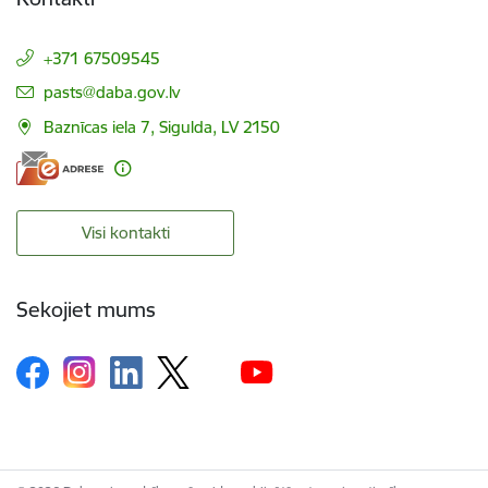
+371 67509545
E-pasts:
pasts@daba.gov.lv
Baznīcas iela 7, Sigulda, LV 2150
Visi kontakti
Sekojiet mums