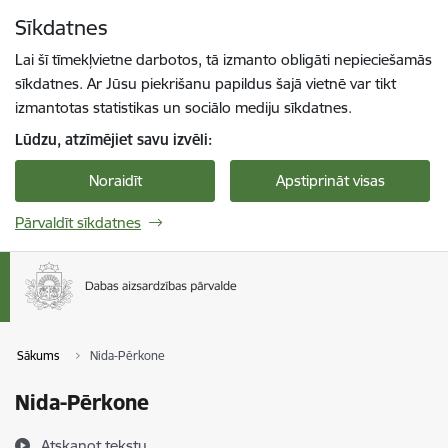
Pāriet uz lapas saturu
Sīkdatnes
Spied
lai meklētu
Enter
Lai šī tīmekļvietne darbotos, tā izmanto obligāti nepieciešamās
sīkdatnes. Ar Jūsu piekrišanu papildus šajā vietnē var tikt
izmantotas statistikas un sociālo mediju sīkdatnes.
Lūdzu, atzīmējiet savu izvēli:
Noraidīt
Apstiprināt visas
Pārvaldīt sīkdatnes
Sākums
Nida-Pērkone
Nida-Pērkone
Atskaņot tekstu