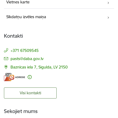
Vietnes karte
Sīkdatņu izvēles maiņa
Kontakti
+371 67509545
E-pasts:
pasts@daba.gov.lv
Baznīcas iela 7, Sigulda, LV 2150
Visi kontakti
Sekojiet mums