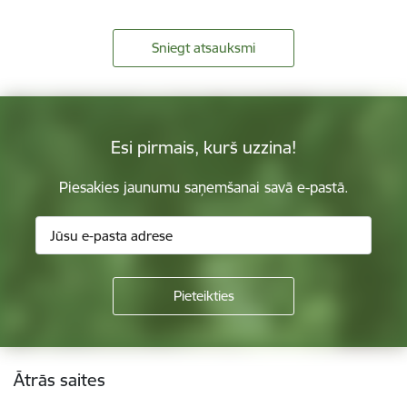
Sniegt atsauksmi
Esi pirmais, kurš uzzina!
Piesakies jaunumu saņemšanai savā e-pastā.
Kājene
Ātrās saites