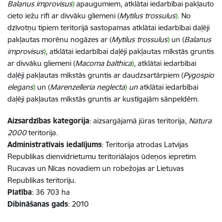
Balanus improvisus
)
apaugumiem, atklātai iedarbībai pakļauto
cieto iežu rifi ar divvāku gliemeni (​​​​​​​
Mytilus trossulus
)
. No
dzīvotņu tipiem teritorijā sastopamas atklātai iedarbībai daļēji
pakļautas morēnu nogāzes ar (​​​​​​​
Mytilus trossulus
)
un (​​​​​​​
Balanus
improvisus
)
, atklātai iedarbībai daļēji pakļautas mīkstās gruntis
ar divvāku gliemeni (
Macoma balthica
)
, atklātai iedarbībai
daļēji pakļautas mīkstās gruntis ar daudzsartārpiem (​​​​​​​
Pygospio
elegans
)
un (​​​​​​​
Marenzelleria neglecta
)
un
atklātai iedarbībai
daļēji pakļautas mīkstās gruntis ar kustīgajām sānpeldēm.
Aizsardzības kategorija
: aizsargājamā jūras teritorija,
Natura
2000
teritorija.
Administratīvais iedalījums
: Teritorija atrodas Latvijas
Republikas dienvidrietumu teritoriālajos ūdeņos iepretim
Rucavas un Nīcas novadiem un robežojas ar Lietuvas
Republikas teritoriju.
Platība
: 36 703 ha
Dibināšanas gads
: 2010