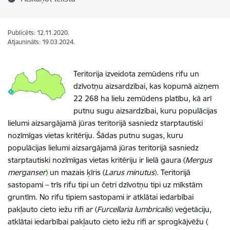
Publicēts: 12.11.2020.
Atjaunināts: 19.03.2024.
Teritorija izveidota zemūdens rifu un
dzīvotņu aizsardzībai, kas kopumā aizņem
22 268 ha lielu zemūdens platību, kā arī
putnu sugu aizsardzībai, kuru populācijas
lielumi aizsargājamā jūras teritorijā sasniedz starptautiski
nozīmīgas vietas kritēriju. Šādas putnu sugas, kuru
populācijas lielumi aizsargājamā jūras teritorijā sasniedz
starptautiski nozīmīgas vietas kritēriju ir lielā gaura (
Mergus
merganser
)
un mazais ķīris (
Larus minutus
)
. Teritorijā
sastopami – trīs rifu tipi un četri dzīvotņu tipi uz mīkstām
gruntīm. No rifu tipiem sastopami ir atklātai iedarbībai
pakļauto cieto iežu rifi ar (
Furcellaria lumbricalis
)
veģetāciju,
atklātai iedarbībai pakļauto cieto iežu rifi ar sprogkājvēžu (​​​​​​​