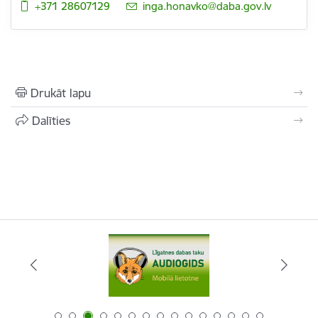
+371 28607129
E-pasts:
inga.honavko@daba.gov.lv
Drukāt lapu
Dalīties