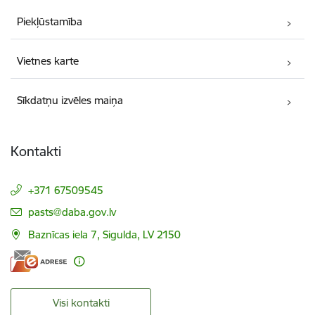
Piekļūstamība
Vietnes karte
Sīkdatņu izvēles maiņa
Kontakti
+371 67509545
E-pasts:
pasts@daba.gov.lv
Baznīcas iela 7, Sigulda, LV 2150
Visi kontakti