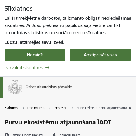
Pāriet uz lapas saturu
Sīkdatnes
Spied
lai meklētu
Enter
Lai šī tīmekļvietne darbotos, tā izmanto obligāti nepieciešamās
sīkdatnes. Ar Jūsu piekrišanu papildus šajā vietnē var tikt
izmantotas statistikas un sociālo mediju sīkdatnes.
Lūdzu, atzīmējiet savu izvēli:
Noraidīt
Apstiprināt visas
Pārvaldīt sīkdatnes
Sākums
Par mums
Projekti
Purvu ekosistēmu atjaunošana ĪADT
Purvu ekosistēmu atjaunošana ĪADT
Atskaņot tekstu
Viegli lasīt