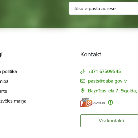
i
Kontakti
 politika
+371 67509545
E-pasts:
pasts@daba.gov.lv
mība
Baznīcas iela 7, Sigulda
arte
izvēles maiņa
Visi kontakti