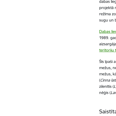
dabas lie
projektā 
režīma zo
sugu un b
Dabas li
1989. ga
aizsargāj
teritoriju 
Šīs īpaši
mežus, ne
mežus, kā
(
Cinna lati
zilenītis (
L
nēģis (
La
Saistī