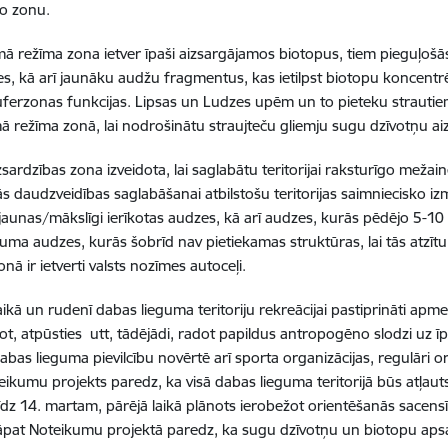
lo zonu.
ā režīma zona ietver īpaši aizsargājamos biotopus, tiem pieguļo
, kā arī jaunāku audžu fragmentus, kas ietilpst biotopu koncentr
uferzonas funkcijas. Lipsas un Ludzes upēm un to pieteku strautiem 
ā režīma zonā, lai nodrošinātu straujteču gliemju sugu dzīvotņu ai
sardzības zona izveidota, lai saglabātu teritorijai raksturīgo mežain
ās daudzveidības saglabāšanai atbilstošu teritorijas saimniecisko i
 jaunas/mākslīgi ierīkotas audzes, kā arī audzes, kurās pēdējo 5-10 
cuma audzes, kurās šobrīd nav pietiekamas struktūras, lai tās atzīt
onā ir ietverti valsts nozīmes autoceļi.
aikā un rudenī dabas lieguma teritoriju rekreācijai pastiprināti apme
ot, atpūsties utt, tādējādi, radot papildus antropogēno slodzi uz 
bas lieguma pievilcību novērtē arī sporta organizācijas, regulāri o
eikumu projekts paredz, ka visā dabas lieguma teritorijā būs atļaut
īdz 14. martam, pārējā laikā plānots ierobežot orientēšanās sacens
Tāpat Noteikumu projektā paredz, ka sugu dzīvotņu un biotopu a