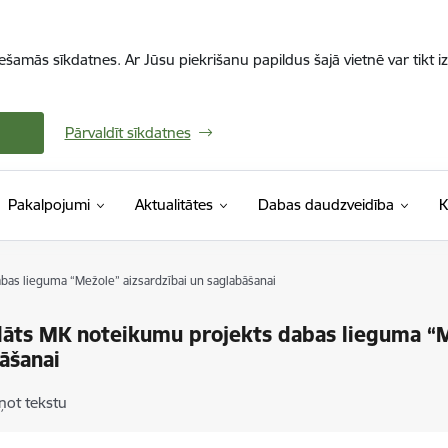
iešamās sīkdatnes. Ar Jūsu piekrišanu papildus šajā vietnē var tikt i
Pārvaldīt sīkdatnes
Pakalpojumi
Aktualitātes
Dabas daudzveidība
K
bas lieguma “Mežole” aizsardzībai un saglabāšanai
dāts MK noteikumu projekts dabas lieguma “M
āšanai
ņot tekstu