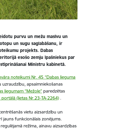
eidotu purvu un mežu masīvu un
iotopu un sugu saglabāšanu, ir
noteikumu projekts. Dabas
eritorijā esošo zemju īpašniekus par
tiprināšanai Ministru kabinetā.
anvāra noteikumi Nr. 45 “Dabas lieguma
otu uzraudzību, apsaimniekošanas
as liegumam “Mežole”
paredzētas
u portālā (lietas Nr.23-TA-2264)
.
entrēšanās vietu aizsardzību un
arī jauns funkcionālais zonējums.
 regulējamā režīma, ainavu aizsardzības