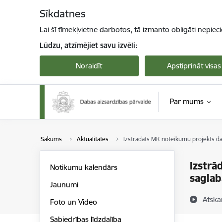
Pāriet uz lapas saturu
Sīkdatnes
Lai šī tīmekļvietne darbotos, tā izmanto obligāti nepiec
Lūdzu, atzīmējiet savu izvēli:
Noraidīt
Apstiprināt visas
Par mums
Sākums
Aktualitātes
Izstrādāts MK noteikumu projekts da
Izstrā
Notikumu kalendārs
saglab
Jaunumi
Atska
Foto un Video
Sabiedrības līdzdalība