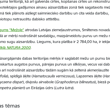
guma teritorijā, kā arī galvenās cirtes, kopšanas cirtes un rekonstr
noteiktajos gadījumos ainavu aizsardzības zonā tiek sagatavots m
nā tiek plānots aizliegt saimniecisko darbību un cita veida darbību
iotopu netraucētu dabisko attīstību.
egums “Mežole”
atrodas Latvijas ziemeļaustrumos, Smiltenes novad
dā ar mērķi nodrošināt savdabīgu, mazpārveidotu purvu un mežu 
amo sugu aizsardzību. Liegums, kura platība ir 2 784,00 ha, ir iekļ
tīklā
NATURA 2000
.
 aizsargājamās dabas teritorijas mērķis ir saglabāt mežu un purvu b
skartus augstos purvus, pārejas purvus un slīkšņas, vecus vai dab
 arī nodrošināt aizsardzību tādām sugām kā zeltenā akmeņlauzīte 
folia
), spīdīgā āķīte (
Hamatocaulis vernicosus
), Lapzemes āķīte (
Ham
ycaena dispar
), divjoslu airvabole (
Graphoderus bilineatus
), biezā 
mpetra planieri
) un Eirāzijas ūdrs (
Lutra lutra
).
tas tēmas