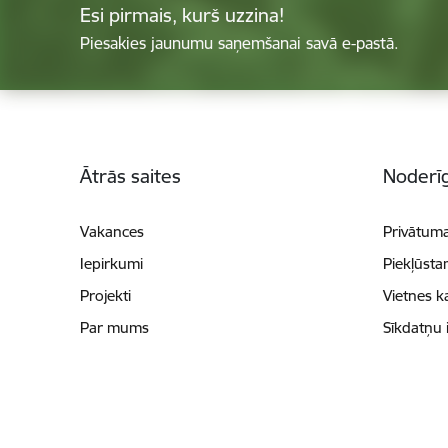
Esi pirmais, kurš uzzina!
Piesakies jaunumu saņemšanai savā e-pastā.
Kājene
Ātrās saites
Noderīg
Vakances
Privātuma
Iepirkumi
Piekļūsta
Projekti
Vietnes k
Par mums
Sīkdatņu 