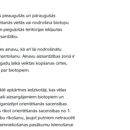
šās pieaugušās un pāraugušās
ēšanās vietās vai nodrošina biotopu
pieguļošās teritorijas iekļautas
zsardzību.
es ainavu, kā arī lai nodrošinātu
zmantošanu. Ainavu aizsardzības zonā ir
gadu laikā veiktas kopšanas cirtes,
u par biotopiem.
klē apkārtnes iedzīvotāji, kas vēlas
īpaši aizsargājamiem biotopiem un
rganizējot orientēšanās sacensības.
s rīkot orientēšanās sacensības no 1.
ību rīkošanu, ļaujot putniem netraucēti
psaimniekošanas pasākumu īstenošanai