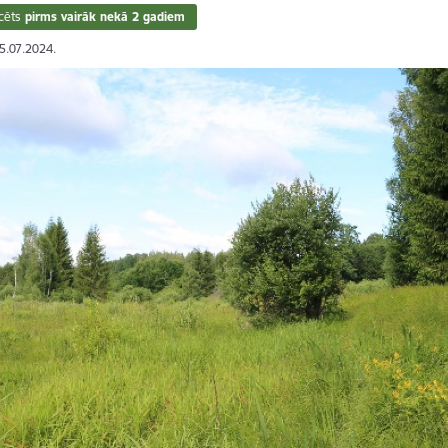
cēts
pirms vairāk nekā 2 gadiem
05.07.2024.