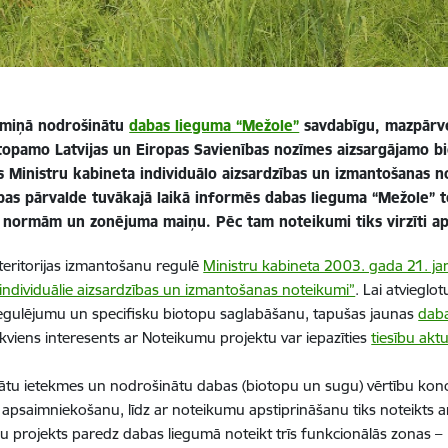
ermiņā nodrošinātu
dabas lieguma “Mežole”
savdabīgu, mazpārv
stopamo Latvijas un Eiropas Savienības nozīmes aizsargājamo b
ts Ministru kabineta individuālo aizsardzības un izmantošanas 
ības pārvalde tuvākajā laikā informēs dabas lieguma “Mežole” t
 normām un zonējuma maiņu. Pēc tam noteikumi tiks virzīti aps
teritorijas izmantošanu regulē
Ministru kabineta 2003. gada 21. j
individuālie aizsardzības un izmantošanas noteikumi”
. Lai atviegl
regulējumu un specifisku biotopu saglabāšanu, tapušas jaunas
dab
kviens interesents ar Noteikumu projektu var iepazīties
tiesību akt
ātu ietekmes un nodrošinātu dabas (biotopu un sugu) vērtību konc
as apsaimniekošanu, līdz ar noteikumu apstiprināšanu tiks noteikts 
 projekts paredz dabas liegumā noteikt trīs funkcionālās zonas –