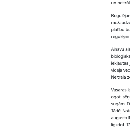
un neitrā
Regulējam
mežaudzes
platību b
regulējam
Ainavu aiz
bioloģisk
iekļautas
vidēja ve
Neitrālā z
Vasaras l
ogot, sēņ
sugām. Da
Tādēļ Not
augusta l
ligzdot. 