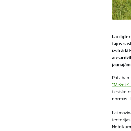
Lai ilgt
tajos sa
izstrādā
aizsardz
jaunajām
Patlaban 
“Mežole” 
tiesisko 
normas. I
Lai mazin
teritorij
Noteikumu