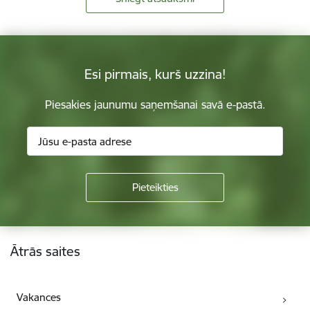
Esi pirmais, kurš uzzina!
Piesakies jaunumu saņemšanai savā e-pastā.
Kājene
Ātrās saites
Vakances