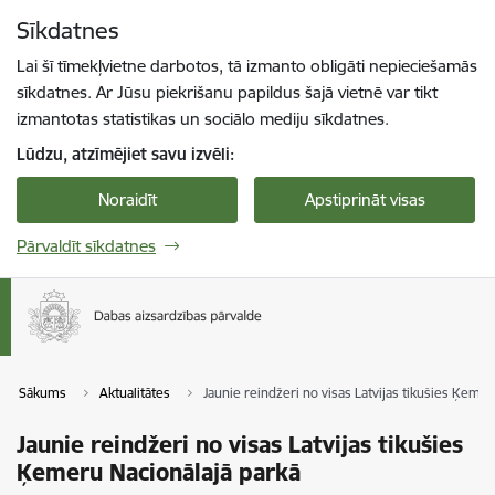
Pāriet uz lapas saturu
Sīkdatnes
Spied
lai meklētu
Enter
Lai šī tīmekļvietne darbotos, tā izmanto obligāti nepieciešamās
sīkdatnes. Ar Jūsu piekrišanu papildus šajā vietnē var tikt
izmantotas statistikas un sociālo mediju sīkdatnes.
Lūdzu, atzīmējiet savu izvēli:
Noraidīt
Apstiprināt visas
Pārvaldīt sīkdatnes
Sākums
Aktualitātes
Jaunie reindžeri no visas Latvijas tikušies Ķeme
Jaunie reindžeri no visas Latvijas tikušies
Ķemeru Nacionālajā parkā