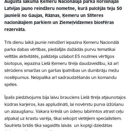
Augusta sākumā Ķemeru Nacionālajā parkā norisinājās
Latvijas jauno reindžeru nometne, kurā pulcējās teju 50
jaunieši no Gaujas, Rāznas, Ķemeru un Slīteres
nacionālajiem parkiem un Ziemeļvidzemes biosfēras
rezervāta.
Trīs dienu laikā jaunie reindžeri iepazina Ķemeru Nacionālā
parka dabas vērtības, piedalījās dažādās purvu tematikai
veltītās aktivitātēs, palīdzēja uzlabot ES nozīmes vērtīgos
biotopus, iepazina Lielā Ķemeru tīreļa daudzveidību, kā arī
sērūdens smaržas un garšas īpatnības un dumbrāju mežu
noslēpumus. Neizpalika arī sadraudzēšanās un komandu
spēles.
Īpašs piedzīvojums bija laivu brauciens Lielā tīreļa atjaunotajos
kūdras karjeros, kas appludināti, lai novērstu purva izžūšanu
un aizaugšanu. Vakara krēslā un ūdeņu labirintos atrast ceļu
atpakaļ uz krastu varēja, tikai sekojot vietējiem specialistiem.
Saulrieta brīdis tika sagaidīts laivās un kopīgi dziedātas