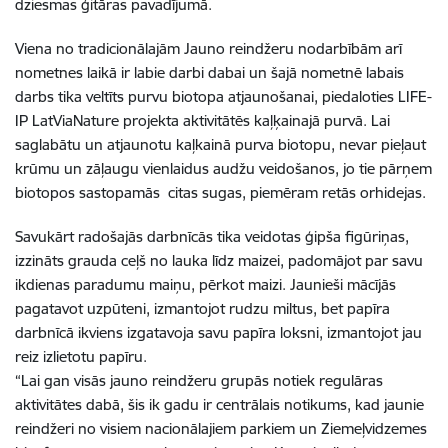
dziesmas ģitāras pavadījumā.
Viena no tradicionālajām Jauno reindžeru nodarbībām arī
nometnes laikā ir labie darbi dabai un šajā nometnē labais
darbs tika veltīts purvu biotopa atjaunošanai, piedaloties LIFE-
IP LatViaNature projekta aktivitātēs kaļķainajā purvā. Lai
saglabātu un atjaunotu kaļkainā purva biotopu, nevar pieļaut
krūmu un zāļaugu vienlaidus audžu veidošanos, jo tie pārņem
biotopos sastopamās citas sugas, piemēram retās orhidejas.
Savukārt radošajās darbnīcās tika veidotas ģipša figūriņas,
izzināts grauda ceļš no lauka līdz maizei, padomājot par savu
ikdienas paradumu maiņu, pērkot maizi. Jaunieši mācījās
pagatavot uzpūteni, izmantojot rudzu miltus, bet papīra
darbnīcā ikviens izgatavoja savu papīra loksni, izmantojot jau
reiz izlietotu papīru.
“Lai gan visās jauno reindžeru grupās notiek regulāras
aktivitātes dabā, šis ik gadu ir centrālais notikums, kad jaunie
reindžeri no visiem nacionālajiem parkiem un Ziemeļvidzemes