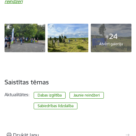
reindzeri
+24
Atvērt galeriju
Saistītas tēmas
Aktualitātes:
Dabas izglītība
Jaunie reindžeri
Sabiedrības līdzdalība
Drukāt lapu