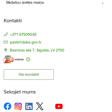
Sīkdatņu izvēles maiņa
Kontakti
+371 67509545
E-pasts:
pasts@daba.gov.lv
Baznīcas iela 7, Sigulda, LV 2150
Visi kontakti
Sekojiet mums