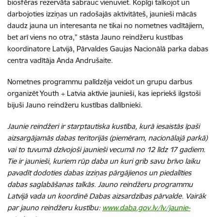
biosfēras rezervāta sabrauc vienuviet. Kopīgi talkojot un
darbojoties izziņas un radošajās aktivitāteš, jaunieši mācās
daudz jauna un interesanta ne tikai no nometnes vadītājiem,
bet arī viens no otra,” stāsta Jauno reindžeru kustības
koordinatore Latvijā, Pārvaldes Gaujas Nacionālā parka dabas
centra vadītāja Anda Andrušaite.
Nometnes programmu palīdzēja veidot un grupu darbus
organizēt Youth + Latvia aktīvie jaunieši, kas iepriekš ilgstoši
bijuši Jauno reindžeru kustības dalībnieki.
Jaunie reindžeri ir starptautiska kustība, kurā iesaistās īpaši
aizsargājamās dabas teritorijās (piemēram, nacionālajā parkā)
vai to tuvumā dzīvojoši jaunieši vecumā no 12 līdz 17 gadiem.
Tie ir jaunieši, kuriem rūp daba un kuri grib savu brīvo laiku
pavadīt dodoties dabas izziņas pārgājienos un piedalīties
dabas saglabāšanas talkās. Jauno reindžeru programmu
Latvijā vada un koordinē Dabas aizsardzības pārvalde. Vairāk
par jauno reindžeru kustību:
www.daba.gov.lv/lv/jaunie-