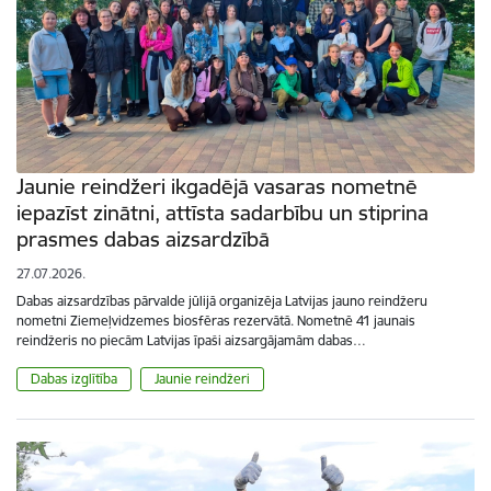
Jaunie reindžeri ikgadējā vasaras nometnē
iepazīst zinātni, attīsta sadarbību un stiprina
prasmes dabas aizsardzībā
27.07.2026.
Dabas aizsardzības pārvalde jūlijā organizēja Latvijas jauno reindžeru
nometni Ziemeļvidzemes biosfēras rezervātā. Nometnē 41 jaunais
reindžeris no piecām Latvijas īpaši aizsargājamām dabas…
Dabas izglītība
Jaunie reindžeri