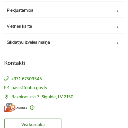
Piekļūstamība
Vietnes karte
Sīkdatņu izvēles maiņa
Kontakti
+371 67509545
E-pasts:
pasts@daba.gov.lv
Baznīcas iela 7, Sigulda, LV 2150
Visi kontakti