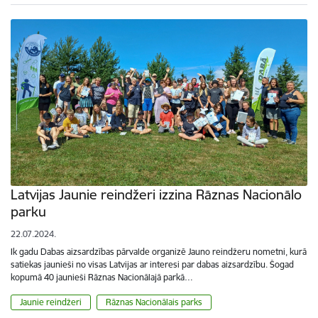
Latvijas Jaunie reindžeri izzina Rāznas Nacionālo
parku
22.07.2024.
Ik gadu Dabas aizsardzības pārvalde organizē Jauno reindžeru nometni, kurā
satiekas jaunieši no visas Latvijas ar interesi par dabas aizsardzību. Šogad
kopumā 40 jaunieši Rāznas Nacionālajā parkā…
Jaunie reindžeri
Rāznas Nacionālais parks