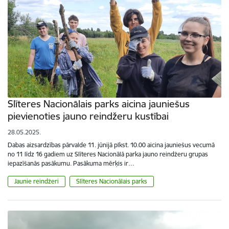
Slīteres Nacionālais parks aicina jauniešus
pievienoties jauno reindžeru kustībai
28.05.2025.
Dabas aizsardzības pārvalde 11. jūnijā plkst. 10.00 aicina jauniešus vecumā
no 11 līdz 16 gadiem uz Slīteres Nacionālā parka jauno reindžeru grupas
iepazīšanās pasākumu. Pasākuma mērķis ir…
Jaunie reindžeri
Slīteres Nacionālais parks