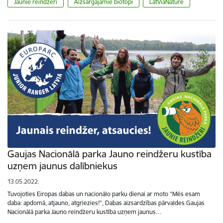
Jaunie reindžeri
Aizsargājamie biotopi
LatViaNature
Gaujas Nacionālā parka Jauno reindžeru kustība
uzņem jaunus dalībniekus
13.05.2022.
Tuvojoties Eiropas dabas un nacionālo parku dienai ar moto “Mēs esam
daba: apdomā, atjauno, atgriezies!”, Dabas aizsardzības pārvaldes Gaujas
Nacionālā parka Jauno reindžeru kustība uzņem jaunus…