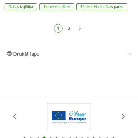
Dabas izglītība
Jaunie reindžeri
Slīteres Nacionālais parks
Lapošana
1
2
Pašreizējā lapa
Lapa
Drukāt lapu