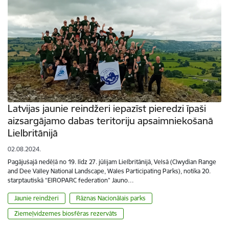
Latvijas jaunie reindžeri iepazīst pieredzi īpaši
aizsargājamo dabas teritoriju apsaimniekošanā
Lielbritānijā
02.08.2024.
Pagājušajā nedēļā no 19. līdz 27. jūlijam Lielbritānijā, Velsā (Clwydian Range
and Dee Valley National Landscape, Wales Participating Parks), notika 20.
starptautiskā “EIROPARC federation” Jauno…
Jaunie reindžeri
Rāznas Nacionālais parks
Ziemeļvidzemes biosfēras rezervāts