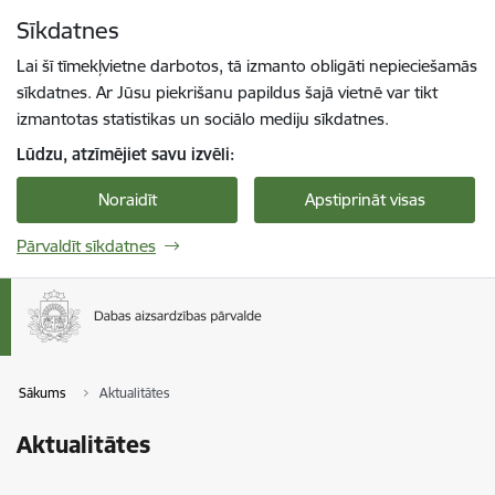
Pāriet uz lapas saturu
Sīkdatnes
Spied
lai meklētu
Enter
Lai šī tīmekļvietne darbotos, tā izmanto obligāti nepieciešamās
sīkdatnes. Ar Jūsu piekrišanu papildus šajā vietnē var tikt
izmantotas statistikas un sociālo mediju sīkdatnes.
Lūdzu, atzīmējiet savu izvēli:
Noraidīt
Apstiprināt visas
Pārvaldīt sīkdatnes
Sākums
Aktualitātes
Aktualitātes