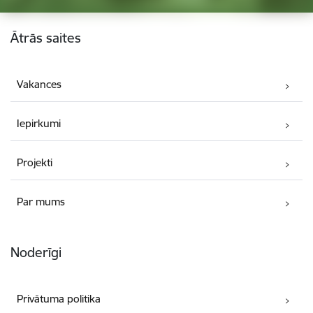
Kājene
Ātrās saites
Vakances
Iepirkumi
Projekti
Par mums
Noderīgi
Privātuma politika