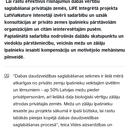
Lai rastu efektīvus risinājumus dabas vērtību
saglabāšanai privātajās zemēs, LIFE Integrētā projekta
LatViaNature īstenotāji izvērš sadarbību un uzsāk
konsultācijas ar privāto zemes īpašnieku pārstāvošām
organizācijām un citām ieinteresētajām pusēm.
Paplašinātā sadarbība nodrošinās dažādu skatupunktu un
viedokļu pārstāvniecību, veicinās mežu un zālāju
īpašnieku iesaisti kompensāciju un motivējošo mehānismu
pilnveidē.
“Dabas daudzveidības saglabāšanas sekmes ir lielā mērā
atkarīgas no privāto zemju īpašnieku veiktajām izvēlēm
un lēmumiem – ap 50% Latvijas mežu pieder
privātpersonām, arī lielākā daļa bioloģiski vērtīgu zālāju
atrodas privātajās zemēs. Meža un zālāju īpašnieku
iesaiste jau projekta sākumā ir īpaši būtiska, lai rastu
labākās pieejas kopējā dabas daudzveidības
saglabāšanas procesā”, teica Vides aizsardzības un