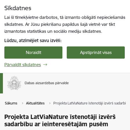
Pāriet uz lapas saturu
Sīkdatnes
Spied
lai meklētu
Enter
Lai šī tīmekļvietne darbotos, tā izmanto obligāti nepieciešamās
sīkdatnes. Ar Jūsu piekrišanu papildus šajā vietnē var tikt
izmantotas statistikas un sociālo mediju sīkdatnes.
Lūdzu, atzīmējiet savu izvēli:
Noraidīt
Apstiprināt visas
Pārvaldīt sīkdatnes
Sākums
Aktualitātes
Projekta LatViaNature īstenotāji izvērš sadarbī
Projekta LatViaNature īstenotāji izvērš
sadarbību ar ieinteresētajām pusēm