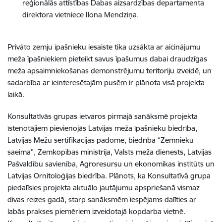
reģionālās attīstības Dabas aizsardzības departamenta
direktora vietniece Ilona Mendziņa.
Privāto zemju īpašnieku iesaiste tika uzsākta ar aicinājumu
meža īpašniekiem pieteikt savus īpašumus dabai draudzīgas
meža apsaimniekošanas demonstrējumu teritoriju izveidē, un
sadarbība ar ieinteresētajām pusēm ir plānota visā projekta
laikā.
Konsultatīvās grupas ietvaros pirmajā sanāksmē projekta
īstenotājiem pievienojās Latvijas meža īpašnieku biedrība,
Latvijas Mežu sertifikācijas padome, biedrība “Zemnieku
saeima”, Zemkopības ministrija, Valsts meža dienests, Latvijas
Pašvaldību savienība, Agroresursu un ekonomikas institūts un
Latvijas Ornitoloģijas biedrība. Plānots, ka Konsultatīvā grupa
piedalīsies projekta aktuālo jautājumu apspriešanā vismaz
divas reizes gadā, starp sanāksmēm iespējams dalīties ar
labās prakses piemēriem izveidotajā kopdarba vietnē.