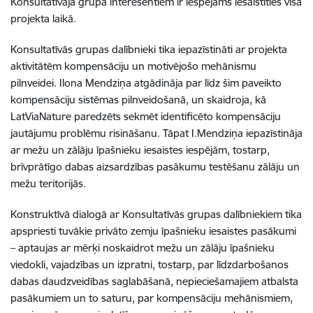
Konsultatīvajā grupā interesentiem ir iespējams iesaistīties visā
projekta laikā.
Konsultatīvās grupas dalībnieki tika iepazīstināti ar projekta
aktivitātēm kompensāciju un motivējošo mehānismu
pilnveidei. Ilona Mendziņa atgādināja par līdz šim paveikto
kompensāciju sistēmas pilnveidošanā, un skaidroja, kā
LatViaNature paredzēts sekmēt identificēto kompensāciju
jautājumu problēmu risināšanu. Tāpat I.Mendziņa iepazīstināja
ar mežu un zālāju īpašnieku iesaistes iespējām, tostarp,
brīvprātīgo dabas aizsardzības pasākumu testēšanu zālāju un
mežu teritorijās.
Konstruktīvā dialogā ar Konsultatīvās grupas dalībniekiem tika
apspriesti tuvākie privāto zemju īpašnieku iesaistes pasākumi
– aptaujas ar mērķi noskaidrot mežu un zālāju īpašnieku
viedokli, vajadzības un izpratni, tostarp, par līdzdarbošanos
dabas daudzveidības saglabāšanā, nepieciešamajiem atbalsta
pasākumiem un to saturu, par kompensāciju mehānismiem,