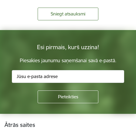
Sniegt atsauksmi
Esi pirmais, kurš uzzina!
Piesakies jaunumu saņemšanai savā e-pastā.
Kājene
Ātrās saites