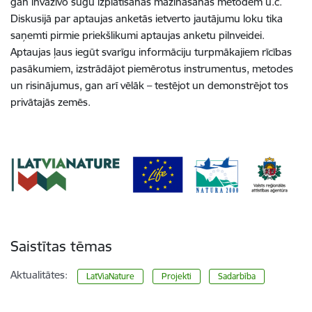
gan invazīvo sugu izplatīšanas mazināšanas metodēm u.c.
Diskusijā par aptaujas anketās ietverto jautājumu loku tika
saņemti pirmie priekšlikumi aptaujas anketu pilnveidei.
Aptaujas ļaus iegūt svarīgu informāciju turpmākajiem rīcības
pasākumiem, izstrādājot piemērotus instrumentus, metodes
un risinājumus, gan arī vēlāk – testējot un demonstrējot tos
privātajās zemēs.
Saistītas tēmas
Aktualitātes:
LatViaNature
Projekti
Sadarbība