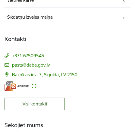
Vietnes karte
Sīkdatņu izvēles maiņa
Kontakti
+371 67509545
E-pasts:
pasts@daba.gov.lv
Baznīcas iela 7, Sigulda, LV 2150
Visi kontakti
Sekojiet mums