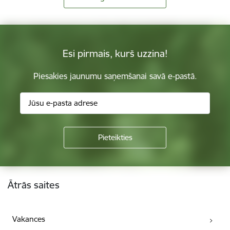
Esi pirmais, kurš uzzina!
Piesakies jaunumu saņemšanai savā e-pastā.
Kājene
Ātrās saites
Vakances