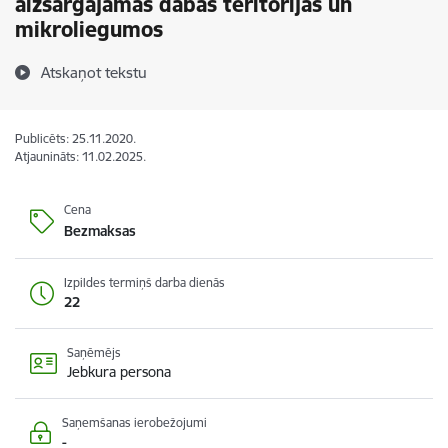
aizsargājamās dabas teritorijās un
mikroliegumos
Atskaņot tekstu
Publicēts: 25.11.2020.
Atjaunināts: 11.02.2025.
Cena
Bezmaksas
Izpildes termiņš darba dienās
22
Saņēmējs
Jebkura persona
Saņemšanas ierobežojumi
-