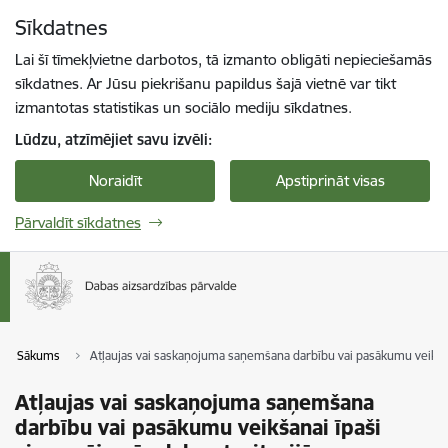
Pāriet uz lapas saturu
Sīkdatnes
Spied
lai meklētu
Enter
Lai šī tīmekļvietne darbotos, tā izmanto obligāti nepieciešamās
sīkdatnes. Ar Jūsu piekrišanu papildus šajā vietnē var tikt
izmantotas statistikas un sociālo mediju sīkdatnes.
Lūdzu, atzīmējiet savu izvēli:
Noraidīt
Apstiprināt visas
Pārvaldīt sīkdatnes
Sākums
Atļaujas vai saskaņojuma saņemšana darbību vai pasākumu veikšan
Atļaujas vai saskaņojuma saņemšana
darbību vai pasākumu veikšanai īpaši