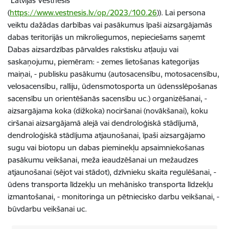
“Latvijas Vēstnesis”
(
https://www.vestnesis.lv/op/2023/100.26
)). Lai persona
veiktu dažādas darbības vai pasākumus īpaši aizsargājamās
dabas teritorijās un mikroliegumos, nepieciešams saņemt
Dabas aizsardzības pārvaldes rakstisku atļauju vai
saskaņojumu, piemēram: - zemes lietošanas kategorijas
maiņai, - publisku pasākumu (autosacensību, motosacensību,
velosacensību, ralliju, ūdensmotosporta un ūdensslēpošanas
sacensību un orientēšanās sacensību uc.) organizēšanai, -
aizsargājama koka (dižkoka) nociršanai (novākšanai), koku
ciršanai aizsargājamā alejā vai dendroloģiskā stādījumā,
dendroloģiskā stādījuma atjaunošanai, īpaši aizsargājamo
sugu vai biotopu un dabas pieminekļu apsaimniekošanas
pasākumu veikšanai, meža ieaudzēšanai un mežaudzes
atjaunošanai (sējot vai stādot), dzīvnieku skaita regulēšanai, -
ūdens transporta līdzekļu un mehānisko transporta līdzekļu
izmantošanai, - monitoringa un pētniecisko darbu veikšanai, -
būvdarbu veikšanai uc.