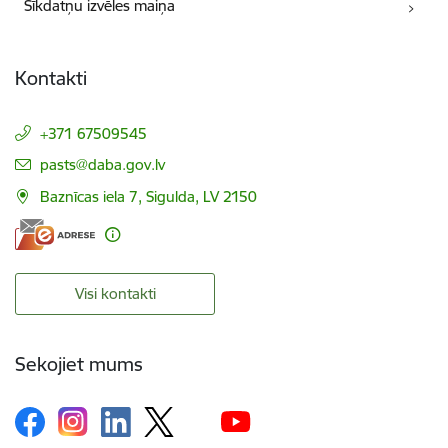
Sīkdatņu izvēles maiņa
Kontakti
+371 67509545
E-pasts:
pasts@daba.gov.lv
Baznīcas iela 7, Sigulda, LV 2150
Visi kontakti
Sekojiet mums