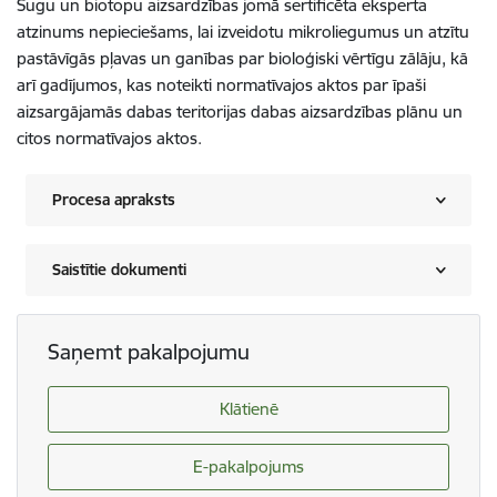
Sugu un biotopu aizsardzības jomā sertificēta eksperta
atzinums nepieciešams, lai izveidotu mikroliegumus un atzītu
pastāvīgās pļavas un ganības par bioloģiski vērtīgu zālāju, kā
arī gadījumos, kas noteikti normatīvajos aktos par īpaši
aizsargājamās dabas teritorijas dabas aizsardzības plānu un
citos normatīvajos aktos.
Procesa apraksts
Saistītie dokumenti
Saņemt pakalpojumu
Klātienē
E-pakalpojums