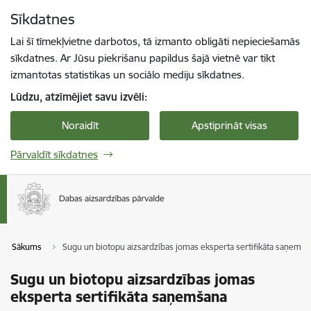
Pāriet uz lapas saturu
Sīkdatnes
Spied
lai meklētu
Enter
Lai šī tīmekļvietne darbotos, tā izmanto obligāti nepieciešamās
sīkdatnes. Ar Jūsu piekrišanu papildus šajā vietnē var tikt
izmantotas statistikas un sociālo mediju sīkdatnes.
Lūdzu, atzīmējiet savu izvēli:
Noraidīt
Apstiprināt visas
Pārvaldīt sīkdatnes
Sākums
Sugu un biotopu aizsardzības jomas eksperta sertifikāta saņemša
Sugu un biotopu aizsardzības jomas
eksperta sertifikāta saņemšana