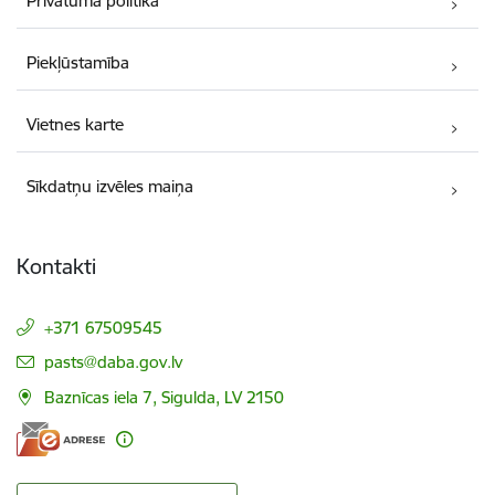
Privātuma politika
Piekļūstamība
Vietnes karte
Sīkdatņu izvēles maiņa
Kontakti
+371 67509545
E-pasts:
pasts@daba.gov.lv
Baznīcas iela 7, Sigulda, LV 2150