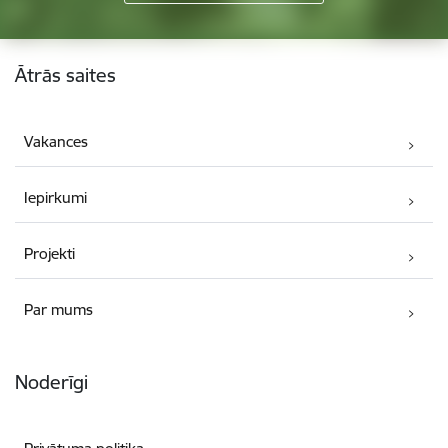
Kājene
Ātrās saites
Vakances
Iepirkumi
Projekti
Par mums
Noderīgi