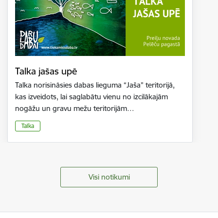
Talka jašas upē
Talka norisināsies dabas lieguma “Jaša” teritorijā,
kas izveidots, lai saglabātu vienu no izcilākajām
nogāžu un gravu mežu teritorijām…
Talka
Visi notikumi