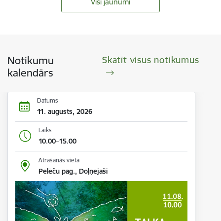
Visi jaunumi
Notikumu
Skatīt visus notikumus
kalendārs
Datums
11. augusts, 2026
Laiks
10.00–15.00
Atrašanās vieta
Pelēču pag., Doļņejaši