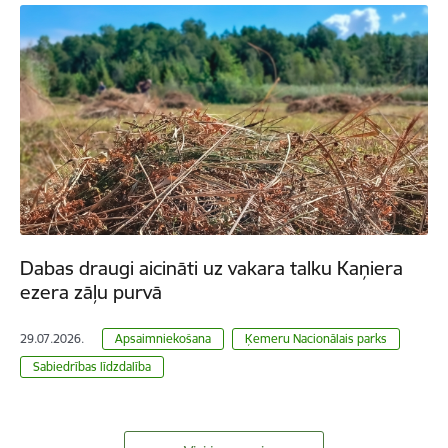
Dabas draugi aicināti uz vakara talku Kaņiera
ezera zāļu purvā
29.07.2026.
Apsaimniekošana
Ķemeru Nacionālais parks
Sabiedrības līdzdalība