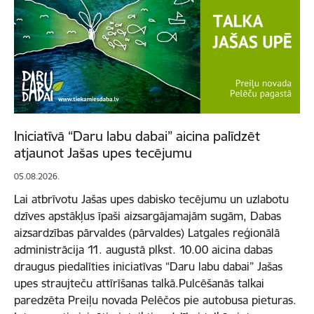
Iniciatīvā “Daru labu dabai” aicina palīdzēt
atjaunot Jašas upes tecējumu
05.08.2026.
Lai atbrīvotu Jašas upes dabisko tecējumu un uzlabotu
dzīves apstākļus īpaši aizsargājamajām sugām, Dabas
aizsardzības pārvaldes (pārvaldes) Latgales reģionālā
administrācija 11. augustā plkst. 10.00 aicina dabas
draugus piedalīties iniciatīvas “Daru labu dabai” Jašas
upes straujteču attīrīšanas talkā.Pulcēšanās talkai
paredzēta Preiļu novada Pelēčos pie autobusa pieturas.