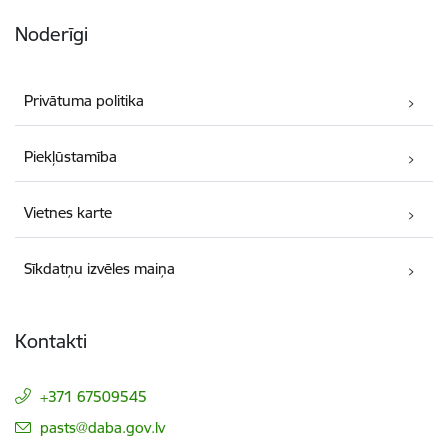
Noderīgi
Privātuma politika
Piekļūstamība
Vietnes karte
Sīkdatņu izvēles maiņa
Kontakti
+371 67509545
E-pasts:
pasts@daba.gov.lv