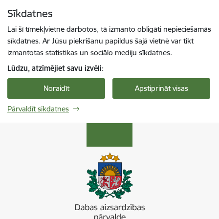
Pāriet uz lapas saturu
Sīkdatnes
Spied
lai meklētu
Enter
Lai šī tīmekļvietne darbotos, tā izmanto obligāti nepieciešamās
sīkdatnes. Ar Jūsu piekrišanu papildus šajā vietnē var tikt
izmantotas statistikas un sociālo mediju sīkdatnes.
Lūdzu, atzīmējiet savu izvēli:
Noraidīt
Apstiprināt visas
Pārvaldīt sīkdatnes
Dabas aizsardzības pārvalde