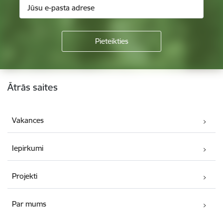
Kājene
Ātrās saites
Vakances
Iepirkumi
Projekti
Par mums