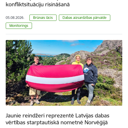
konfliktsituāciju risināšanā
05.08.2026.
Brūnais lācis
Dabas aizsardzības pārvalde
Monitorings
Jaunie reindžeri reprezentē Latvijas dabas
vērtības starptautiskā nometnē Norvēģijā