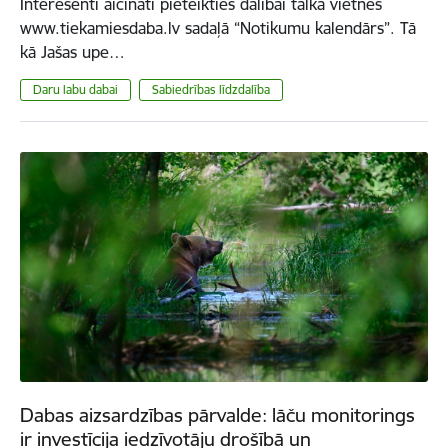
Interesenti aicināti pieteikties dalībai talkā vietnes
www.tiekamiesdaba.lv sadaļā “Notikumu kalendārs”. Tā
kā Jašas upe…
Daru labu dabai
Sabiedrības līdzdalība
Dabas aizsardzības pārvalde: lāču monitorings
ir investīcija iedzīvotāju drošībā un