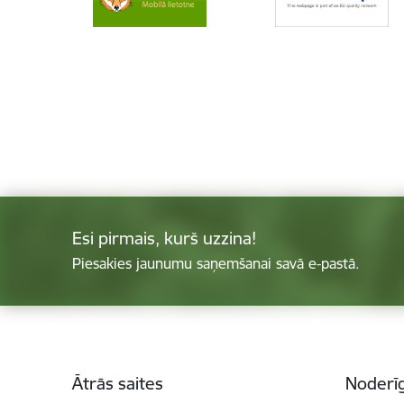
Esi pirmais, kurš uzzina!
Piesakies jaunumu saņemšanai savā e-pastā.
Kājene
Ātrās saites
Noderīg