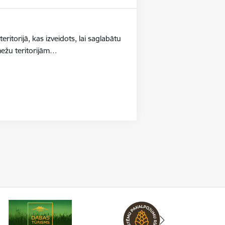
ritorijā, kas izveidots, lai saglabātu
mežu teritorijām…