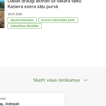
Dabas draugi aicināti uz vakara talku
Kaņiera ezera zāļu purvā
29.07.2026.
Apsaimniekošana
Ķemeru Nacionālais parks
Sabiedrības līdzdalība
Skatīt visus notikumus
vieta
g., Doļņejaši