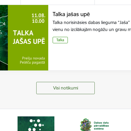
Talka jašas upē
Talka norisināsies dabas lieguma “Jaša” te
vienu no izcilākajām nogāžu un gravu 
Talka
Visi notikumi