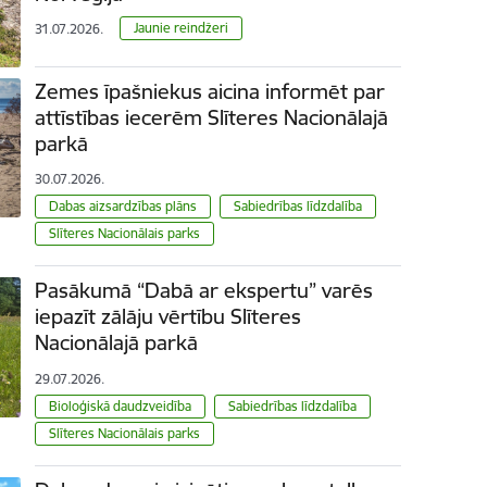
Jaunie reindžeri
31.07.2026.
Zemes īpašniekus aicina informēt par
attīstības iecerēm Slīteres Nacionālajā
parkā
30.07.2026.
Dabas aizsardzības plāns
Sabiedrības līdzdalība
Slīteres Nacionālais parks
Pasākumā “Dabā ar ekspertu” varēs
iepazīt zālāju vērtību Slīteres
Nacionālajā parkā
29.07.2026.
Bioloģiskā daudzveidība
Sabiedrības līdzdalība
Slīteres Nacionālais parks