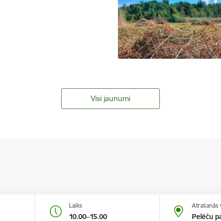
Visi jaunumi
Laiks
Atrašanās 
10.00–15.00
Pelēču pa