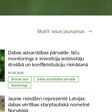
Skatīt visus jaunumus
Dabas aizsardzības pārvalde: lāču
monitorings ir investīcija iedzīvotāju
drošībā un konfliktsituāciju risināšanā
05.08.2026.
Brūnais lācis
Dabas aizsardzības pārvalde
Monitorings
Jaunie reindžeri reprezentē Latvijas
dabas vērtības starptautiskā nometnē
Norvēģijā