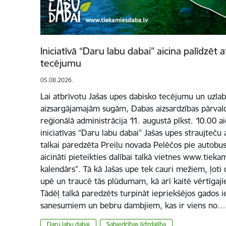
Iniciatīvā “Daru labu dabai” aicina palīdzēt 
tecējumu
05.08.2026.
Lai atbrīvotu Jašas upes dabisko tecējumu un uzlabo
aizsargājamajām sugām, Dabas aizsardzības pārvald
reģionālā administrācija 11. augustā plkst. 10.00 a
iniciatīvas “Daru labu dabai” Jašas upes straujteču 
talkai paredzēta Preiļu novada Pelēčos pie autobus
aicināti pieteikties dalībai talkā vietnes www.tiek
kalendārs”. Tā kā Jašas upe tek cauri mežiem, ļoti 
upē un traucē tās plūdumam, kā arī kaitē vērtīgaj
Tādēļ talkā paredzēts turpināt iepriekšējos gados i
sanesumiem un bebru dambjiem, kas ir viens no…
Daru labu dabai
Sabiedrības līdzdalība