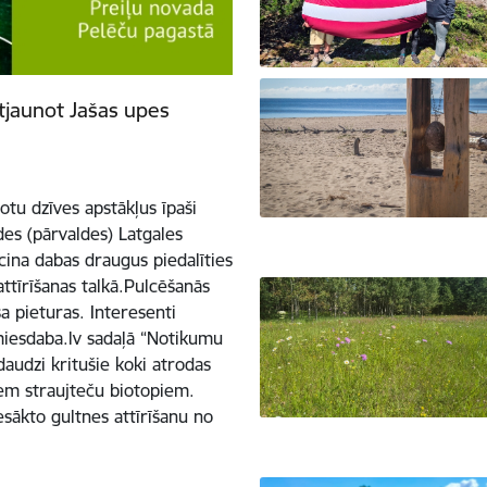
atjaunot Jašas upes
tu dzīves apstākļus īpaši
es (pārvaldes) Latgales
icina dabas draugus piedalīties
attīrīšanas talkā.Pulcēšanās
a pieturas. Interesenti
amiesdaba.lv sadaļā “Notikumu
daudzi kritušie koki atrodas
iem straujteču biotopiem.
esākto gultnes attīrīšanu no