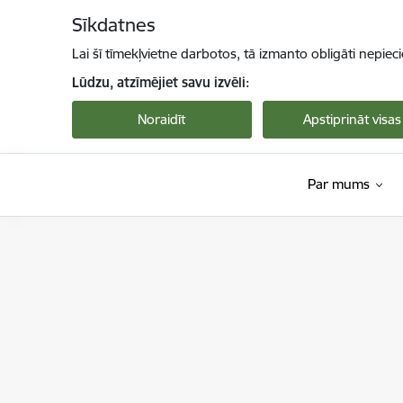
Pāriet uz lapas saturu
Sīkdatnes
Lai šī tīmekļvietne darbotos, tā izmanto obligāti nepiec
Lūdzu, atzīmējiet savu izvēli:
Noraidīt
Apstiprināt visas
Par mums
Dabas aizsardzības pārvalde