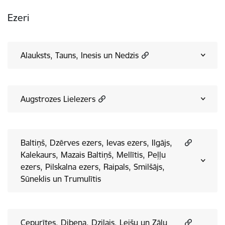
Ezeri
Alauksts, Tauns, Inesis un Nedzis
Augstrozes Lielezers
Baltiņš, Dzērves ezers, Ievas ezers, Ilgājs,
Kalekaurs, Mazais Baltiņš, Mellītis, Peļļu
ezers, Pilskalna ezers, Raipals, Smilšājs,
Sūneklis un Trumulītis
Cepurītes, Dibena, Dziļais, Leišu un Zāļu