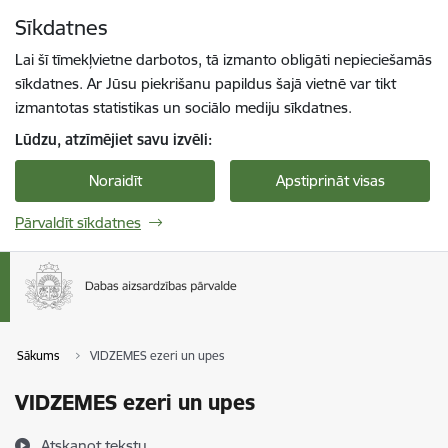
Pāriet uz lapas saturu
Sīkdatnes
Spied
lai meklētu
Enter
Lai šī tīmekļvietne darbotos, tā izmanto obligāti nepieciešamās
sīkdatnes. Ar Jūsu piekrišanu papildus šajā vietnē var tikt
izmantotas statistikas un sociālo mediju sīkdatnes.
Lūdzu, atzīmējiet savu izvēli:
Noraidīt
Apstiprināt visas
Pārvaldīt sīkdatnes
Sākums
VIDZEMES ezeri un upes
VIDZEMES ezeri un upes
Atskaņot tekstu