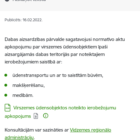
Publicēts: 16.02.2022.
Dabas aizsardzības pārvalde sagatavojusi normatīvo aktu
apkopojumu par virszemes ūdensobjektiem īpaši
aizsargājamās dabas teritorijās par noteiktajiem
ierobežojumiem saistībā ar:
ūdenstransportu un ar to saistītām būvēm,
makšķerēšanu,
medībām.
Lejupielādēt:
Virszemes ūdensobjektos noteikto ierobežojumu
apkopojums
Konsultācijām var sazināties ar
Vidzemes reģionālo
administrāciju
.