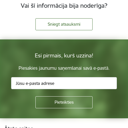
Vai šī informācija bija noderīga?
Sniegt atsauksmi
Esi pirmais, kurš uzzina!
Piesakies jaunumu saņemšanai savā e-pastā.
Kājene