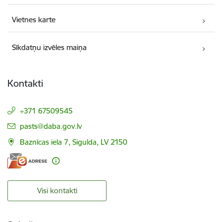
Vietnes karte
Sīkdatņu izvēles maiņa
Kontakti
+371 67509545
E-pasts:
pasts@daba.gov.lv
Baznīcas iela 7, Sigulda, LV 2150
Visi kontakti