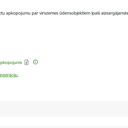
tu apkopojumu par virszemes ūdensobjektiem īpaši aizsargājamās d
 apkopojums
nistrāciju
.