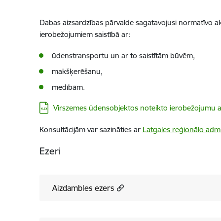
Dabas aizsardzības pārvalde sagatavojusi normatīvo ak
ierobežojumiem saistībā ar:
ūdenstransportu un ar to saistītām būvēm,
makšķerēšanu,
medībām.
Lejupielādēt:
Virszemes ūdensobjektos noteikto ierobežojumu
Konsultācijām var sazināties ar
Latgales reģionālo admi
Ezeri
Aizdambles ezers