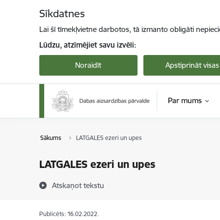
Pāriet uz lapas saturu
Sīkdatnes
Lai šī tīmekļvietne darbotos, tā izmanto obligāti nepiec
Lūdzu, atzīmējiet savu izvēli:
Noraidīt
Apstiprināt visas
Par mums
Sākums
LATGALES ezeri un upes
LATGALES ezeri un upes
Atskaņot tekstu
Publicēts: 16.02.2022.